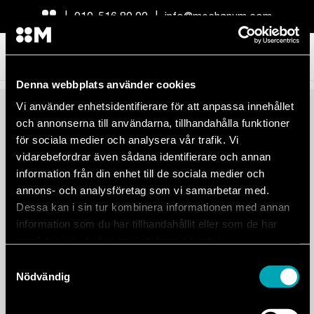
010-516 80 00
info@mechanum.com
1
2
3
4
5
Denna webbplats använder cookies
1. Din bil
Vi använder enhetsidentifierare för att anpassa innehållet
och annonserna till användarna, tillhandahålla funktioner
Vänligen fyll i fordonsuppgifter och klicka dig vidare till
för sociala medier och analysera vår trafik. Vi
nästa steg med knappen nere till höger.
vidarebefordrar även sådana identifierare och annan
information från din enhet till de sociala medier och
REGISTRERINGSNUMMER
annons- och analysföretag som vi samarbetar med.
Dessa kan i sin tur kombinera informationen med annan
information som du har tillhandahållit eller som de har
samlat in när du har använt deras tjänster.
Samtyckesval
Nödvändig
Fortsätt